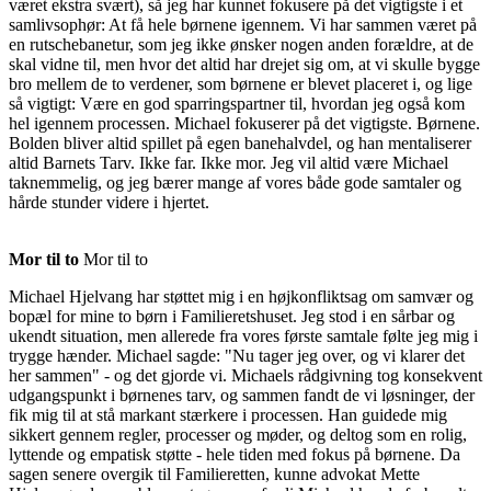
været ekstra svært), så jeg har kunnet fokusere på det vigtigste i et
samlivsophør: At få hele børnene igennem. Vi har sammen været på
en rutschebanetur, som jeg ikke ønsker nogen anden forældre, at de
skal vidne til, men hvor det altid har drejet sig om, at vi skulle bygge
bro mellem de to verdener, som børnene er blevet placeret i, og lige
så vigtigt: Være en god sparringspartner til, hvordan jeg også kom
hel igennem processen. Michael fokuserer på det vigtigste. Børnene.
Bolden bliver altid spillet på egen banehalvdel, og han mentaliserer
altid Barnets Tarv. Ikke far. Ikke mor. Jeg vil altid være Michael
taknemmelig, og jeg bærer mange af vores både gode samtaler og
hårde stunder videre i hjertet.
Mor til to
Mor til to
Michael Hjelvang har støttet mig i en højkonfliktsag om samvær og
bopæl for mine to børn i Familieretshuset. Jeg stod i en sårbar og
ukendt situation, men allerede fra vores første samtale følte jeg mig i
trygge hænder. Michael sagde: "Nu tager jeg over, og vi klarer det
her sammen" - og det gjorde vi. Michaels rådgivning tog konsekvent
udgangspunkt i børnenes tarv, og sammen fandt de vi løsninger, der
fik mig til at stå markant stærkere i processen. Han guidede mig
sikkert gennem regler, processer og møder, og deltog som en rolig,
lyttende og empatisk støtte - hele tiden med fokus på børnene. Da
sagen senere overgik til Familieretten, kunne advokat Mette