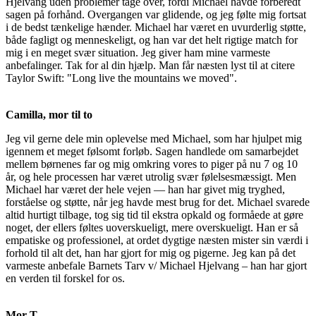
Hjelvang uden problemer tage over, fordi Michael havde forberedt
sagen på forhånd. Overgangen var glidende, og jeg følte mig fortsat
i de bedst tænkelige hænder. Michael har været en uvurderlig støtte,
både fagligt og menneskeligt, og han var det helt rigtige match for
mig i en meget svær situation. Jeg giver ham mine varmeste
anbefalinger. Tak for al din hjælp. Man får næsten lyst til at citere
Taylor Swift: "Long live the mountains we moved".
Camilla, mor til to
Jeg vil gerne dele min oplevelse med Michael, som har hjulpet mig
igennem et meget følsomt forløb. Sagen handlede om samarbejdet
mellem børnenes far og mig omkring vores to piger på nu 7 og 10
år, og hele processen har været utrolig svær følelsesmæssigt. Men
Michael har været der hele vejen — han har givet mig tryghed,
forståelse og støtte, når jeg havde mest brug for det. Michael svarede
altid hurtigt tilbage, tog sig tid til ekstra opkald og formåede at gøre
noget, der ellers føltes uoverskueligt, mere overskueligt. Han er så
empatiske og professionel, at ordet dygtige næsten mister sin værdi i
forhold til alt det, han har gjort for mig og pigerne. Jeg kan på det
varmeste anbefale Barnets Tarv v/ Michael Hjelvang – han har gjort
en verden til forskel for os.
Mor T.