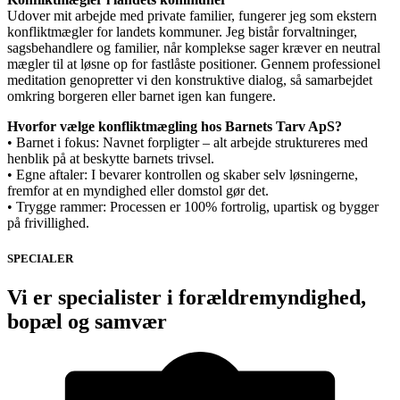
Udover mit arbejde med private familier, fungerer jeg som ekstern
konfliktmægler for landets kommuner. Jeg bistår forvaltninger,
sagsbehandlere og familier, når komplekse sager kræver en neutral
mægler til at løsne op for fastlåste positioner. Gennem professionel
meditation genopretter vi den konstruktive dialog, så samarbejdet
omkring borgeren eller barnet igen kan fungere.
Hvorfor vælge konfliktmægling hos Barnets Tarv ApS?
• Barnet i fokus: Navnet forpligter – alt arbejde struktureres med
henblik på at beskytte barnets trivsel.
• Egne aftaler: I bevarer kontrollen og skaber selv løsningerne,
fremfor at en myndighed eller domstol gør det.
• Trygge rammer: Processen er 100% fortrolig, upartisk og bygger
på frivillighed.
SPECIALER
Vi er specialister i forældremyndighed,
bopæl og samvær