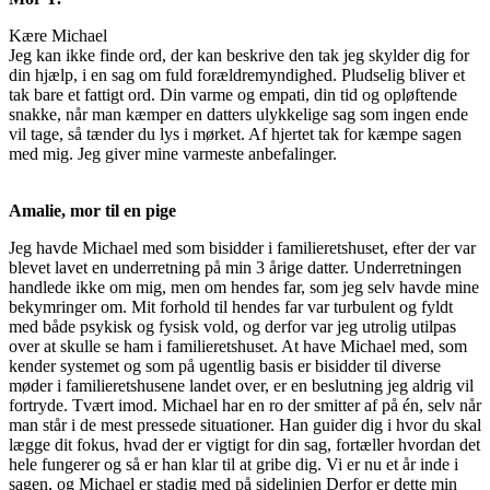
Kære Michael
Jeg kan ikke finde ord, der kan beskrive den tak jeg skylder dig for
din hjælp, i en sag om fuld forældremyndighed. Pludselig bliver et
tak bare et fattigt ord. Din varme og empati, din tid og opløftende
snakke, når man kæmper en datters ulykkelige sag som ingen ende
vil tage, så tænder du lys i mørket. Af hjertet tak for kæmpe sagen
med mig. Jeg giver mine varmeste anbefalinger.
Amalie, mor til en pige
Jeg havde Michael med som bisidder i familieretshuset, efter der var
blevet lavet en underretning på min 3 årige datter. Underretningen
handlede ikke om mig, men om hendes far, som jeg selv havde mine
bekymringer om. Mit forhold til hendes far var turbulent og fyldt
med både psykisk og fysisk vold, og derfor var jeg utrolig utilpas
over at skulle se ham i familieretshuset. At have Michael med, som
kender systemet og som på ugentlig basis er bisidder til diverse
møder i familieretshusene landet over, er en beslutning jeg aldrig vil
fortryde. Tvært imod. Michael har en ro der smitter af på én, selv når
man står i de mest pressede situationer. Han guider dig i hvor du skal
lægge dit fokus, hvad der er vigtigt for din sag, fortæller hvordan det
hele fungerer og så er han klar til at gribe dig. Vi er nu et år inde i
sagen, og Michael er stadig med på sidelinjen Derfor er dette min