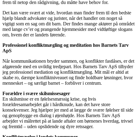
frem til netop den rådgivning, du måtte have behov for.
Det kan være svært at vide, hvordan man finder frem til den bedste
hjælp blandt advokater og jurister, når det handler om noget så
vigtigt som en sag om dit barn. Der findes mange aktører på området
med lange cv’er og prangende hjemmesider med vidtløftige slogans
om, hvem der er landets førende.
Professionel konfliktmægling og meditation hos Barnets Tarv
ApS
Når kommunikationen bryder sammen, og konflikter fastlåses, er det
afgørende med en uvildig tredjepart. Hos Barnets Tarv ApS tilbyder
jeg professionel mediation og konfliktmægling. Mit mål er altid at
skabe ro, dæmpe konfliktniveauet og finde holdbare løsninger, hvor
mennesket – og særligt barnet – forbliver i centrum.
Forældre i svære skilsmissesager
En skilsmisse er en følelsesmæssig krise, og hvis
forældresamarbejdet går i hårdknude, kan det have store
konsekvenser. Jeg hjælper jer med at lægge de svære følelser til side
og genopbygge en dialog i øjenhøjde. Hos Barnets Tarv ApS
arbejder vi målrettet på at lande aftaler om børnenes hverdag, trivsel
og fremtid – uden opslidende og dyre retssager.
Konfliktmægler i landets kommuner