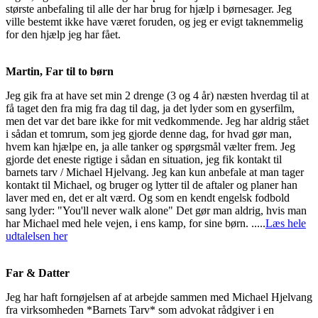
største anbefaling til alle der har brug for hjælp i børnesager. Jeg
ville bestemt ikke have været foruden, og jeg er evigt taknemmelig
for den hjælp jeg har fået.
Martin, Far til to børn
Jeg gik fra at have set min 2 drenge (3 og 4 år) næsten hverdag til at
få taget den fra mig fra dag til dag, ja det lyder som en gyserfilm,
men det var det bare ikke for mit vedkommende. Jeg har aldrig stået
i sådan et tomrum, som jeg gjorde denne dag, for hvad gør man,
hvem kan hjælpe en, ja alle tanker og spørgsmål vælter frem. Jeg
gjorde det eneste rigtige i sådan en situation, jeg fik kontakt til
barnets tarv / Michael Hjelvang. Jeg kan kun anbefale at man tager
kontakt til Michael, og bruger og lytter til de aftaler og planer han
laver med en, det er alt værd. Og som en kendt engelsk fodbold
sang lyder: "You'll never walk alone" Det gør man aldrig, hvis man
har Michael med hele vejen, i ens kamp, for sine børn. .....
Læs hele
udtalelsen her
Far & Datter
Jeg har haft fornøjelsen af at arbejde sammen med Michael Hjelvang
fra virksomheden *Barnets Tarv* som advokat rådgiver i en