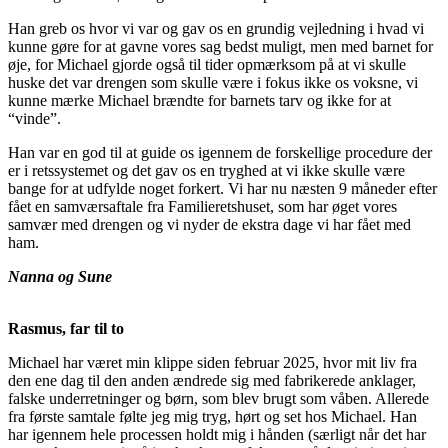
Han greb os hvor vi var og gav os en grundig vejledning i hvad vi
kunne gøre for at gavne vores sag bedst muligt, men med barnet for
øje, for Michael gjorde også til tider opmærksom på at vi skulle
huske det var drengen som skulle være i fokus ikke os voksne, vi
kunne mærke Michael brændte for barnets tarv og ikke for at
“vinde”.
Han var en god til at guide os igennem de forskellige procedure der
er i retssystemet og det gav os en tryghed at vi ikke skulle være
bange for at udfylde noget forkert. Vi har nu næsten 9 måneder efter
fået en samværsaftale fra Familieretshuset, som har øget vores
samvær med drengen og vi nyder de ekstra dage vi har fået med
ham.
Nanna og Sune
Rasmus, far til to
Michael har været min klippe siden februar 2025, hvor mit liv fra
den ene dag til den anden ændrede sig med fabrikerede anklager,
falske underretninger og børn, som blev brugt som våben. Allerede
fra første samtale følte jeg mig tryg, hørt og set hos Michael. Han
har igennem hele processen holdt mig i hånden (særligt når det har