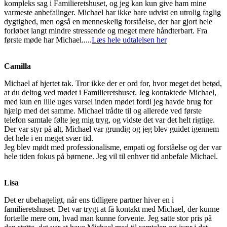
kompleks sag i Familieretshuset, og jeg kan kun give ham mine
varmeste anbefalinger. Michael har ikke bare udvist en utrolig faglig
dygtighed, men også en menneskelig forståelse, der har gjort hele
forløbet langt mindre stressende og meget mere håndterbart. Fra
første møde har Michael.....
Læs hele udtalelsen her
Camilla
Michael af hjertet tak. Tror ikke der er ord for, hvor meget det betød,
at du deltog ved mødet i Familieretshuset. Jeg kontaktede Michael,
med kun en lille uges varsel inden mødet fordi jeg havde brug for
hjælp med det samme. Michael trådte til og allerede ved første
telefon samtale følte jeg mig tryg, og vidste det var det helt rigtige.
Der var styr på alt, Michael var grundig og jeg blev guidet igennem
det hele i en meget svær tid.
Jeg blev mødt med professionalisme, empati og forståelse og der var
hele tiden fokus på børnene. Jeg vil til enhver tid anbefale Michael.
Lisa
Det er ubehageligt, når ens tidligere partner hiver en i
familieretshuset. Det var trygt at få kontakt med Michael, der kunne
fortælle mere om, hvad man kunne forvente. Jeg satte stor pris på