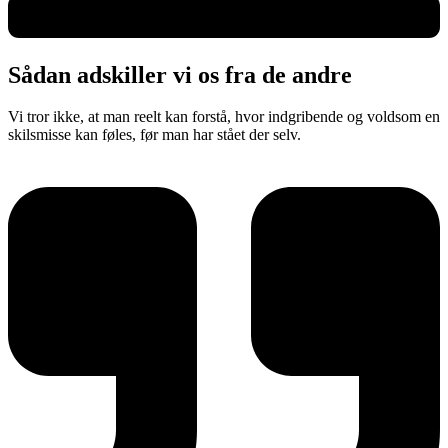
Sådan adskiller vi os fra de andre
Vi tror ikke, at man reelt kan forstå, hvor indgribende og voldsom en
skilsmisse kan føles, før man har stået der selv.