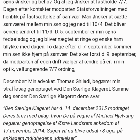
søns ønsker og behov. Og at jeg ønsker at fastholde 7/7.
Dagen efter kontakter modparten Statsforvaltningen med
henblik på fastsættelse af samvær. Man ønsker at sætte
samværet mellem min søn og jeg ned til 10/4. Det bliver
senere ændret til 11/3. D. 5. september er min søns
fødselsdag og jeg bliver nægtet at ringe og ønske ham
tillykke med dagen. To dage efter, d. 7. september, kommer
min søn ikke hjem på samvær. Det sker først d. 9. september,
da modparten af egen drift vælger at ændre på en, i min
optik, velfungerende 7/7 ordning,
December: Min advokat, Thomas Ghiladi, begærer min
straffesag genoptaget ved Den Særlige Klageret. Samme
dag sender Den Særlige Klageret dette svar:
”Den Særlige Klageret har d. 14. december 2015 modtaget
Deres brev med bilag, hvori De på vegne af Michael Hjelvang
begærer genoptagelse af Østre Landsrets ankedom af
17.november 2014. Sagen vil nu blive udsat i 8 uger på
anklagemyndighedens udtalelser”