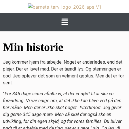
Min historie
Jeg kommer hjem fra arbejde. Noget er anderledes, end det
plejer. Der er lavet mad. Der er tændt lys. Og stemningen er
god. Jeg oplever det som en velment gestus. Men det er for
sent:
”
For 345 dage siden aftalte vi, at der er nødt til at ske en
forandring. Vi var enige om, at det ikke kan blive ved på den
her måde. Men der er ikke sket noget. Tværtimod. Jeg giver
dig gerne 345 dage mere. Men så skal der også ske en
udvikling, for din egen skyld, og for vores families. Du bliver
nødt til at arbejde med de ting, der er svære i dig. Og jeg vil