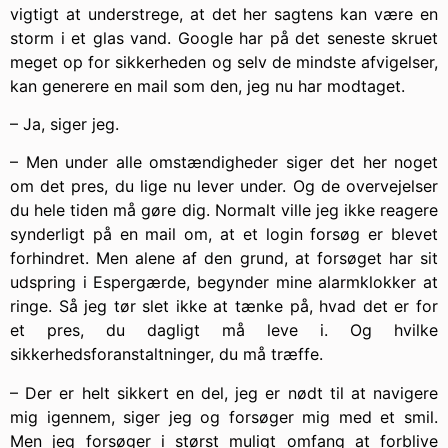
vigtigt at understrege, at det her sagtens kan være en
storm i et glas vand. Google har på det seneste skruet
meget op for sikkerheden og selv de mindste afvigelser,
kan generere en mail som den, jeg nu har modtaget.
– Ja, siger jeg.
– Men under alle omstændigheder siger det her noget
om det pres, du lige nu lever under. Og de overvejelser
du hele tiden må gøre dig. Normalt ville jeg ikke reagere
synderligt på en mail om, at et login forsøg er blevet
forhindret. Men alene af den grund, at forsøget har sit
udspring i Espergærde, begynder mine alarmklokker at
ringe. Så jeg tør slet ikke at tænke på, hvad det er for
et pres, du dagligt må leve i. Og hvilke
sikkerhedsforanstaltninger, du må træffe.
– Der er helt sikkert en del, jeg er nødt til at navigere
mig igennem, siger jeg og forsøger mig med et smil.
Men jeg forsøger i størst muligt omfang at forblive