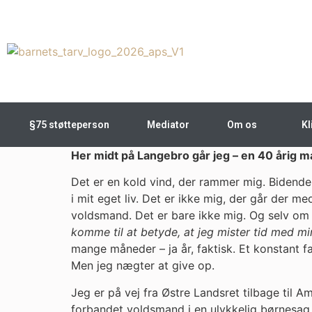
§75 støtteperson
Mediator
Om os
Kl
Her midt på Langebro går jeg – en 40 årig man
Det er en kold vind, der rammer mig. Bidende.
i mit eget liv. Det er ikke mig, der går der me
voldsmand. Det er bare ikke mig. Og selv om je
komme til at betyde, at jeg mister tid med mi
mange måneder – ja år, faktisk. Et konstant far
Men jeg nægter at give op.
Jeg er på vej fra Østre Landsret tilbage til 
forbandet voldsmand i en ulykkelig børnesag.