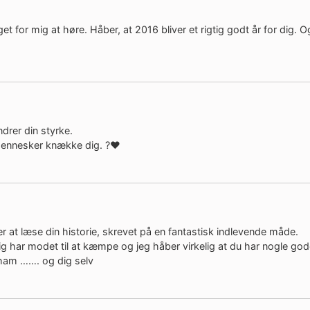
t for mig at høre. Håber, at 2016 bliver et rigtig godt år for dig. O
drer din styrke.
mennesker knække dig. ?❤️
er at læse din historie, skrevet på en fantastisk indlevende måde.
ig har modet til at kæmpe og jeg håber virkelig at du har nogle god
 ham ……. og dig selv