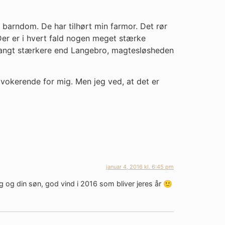
barndom. De har tilhørt min farmor. Det rør
er er i hvert fald nogen meget stærke
 langt stærkere end Langebro, magtesløsheden
ovokerende for mig. Men jeg ved, at det er
januar 4, 2016 kl. 6:45 pm
g og din søn, god vind i 2016 som bliver jeres år 🙂