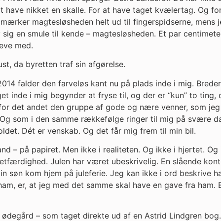
have nikket en skalle. For at have taget kvælertag. Og for
eg mærker magtesløsheden helt ud til fingerspidserne, mens
v sig en smule til kende – magtesløsheden. Et par centimete
leve med.
ust, da byretten traf sin afgørelse.
14 falder den farveløs kant nu på plads inde i mig. Brede
et inde i mig begynder at fryse til, og der er “kun” to ting,
g for det andet den gruppe af gode og nære venner, som je
. Og som i den samme rækkefølge ringer til mig på svære 
et. Dét er venskab. Og det får mig frem til min bil.
nd – på papiret. Men ikke i realiteten. Og ikke i hjertet. O
tfærdighed. Julen har været ubeskrivelig. En slående kontra
 søn kom hjem på juleferie. Jeg kan ikke i ord beskrive ha
am, er, at jeg med det samme skal have en gave fra ham. Et 
k ødegård – som taget direkte ud af en Astrid Lindgren bog. 