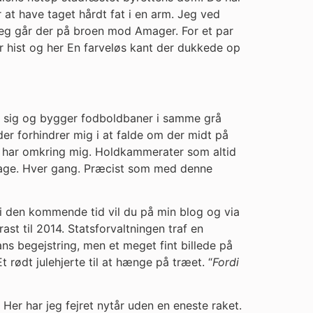
 at have taget hårdt fat i en arm. Jeg ved
 jeg går der på broen mod Amager. For et par
r hist og her En farveløs kant der dukkede op
r sig og bygger fodboldbaner i samme grå
 der forhindrer mig i at falde om der midt på
g har omkring mig. Holdkammerater som altid
dage. Hver gang. Præcist som med denne
g i den kommende tid vil du på min blog og via
st til 2014. Statsforvaltningen traf en
ns begejstring, men et meget fint billede på
rødt julehjerte til at hænge på træet. “
Fordi
Her har jeg fejret nytår uden en eneste raket.