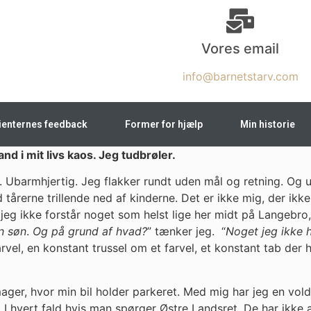
Vores email
info@barnetstarv.com
ienternes feedback
Former for hjælp
Min historie
d i mit livs kaos. Jeg tudbrøler.
 Ubarmhjertig. Jeg flakker rundt uden mål og retning. Og u
d tårerne trillende ned af kinderne. Det er ikke mig, der ikk
g ikke forstår noget som helst lige her midt på Langebro, fo
n søn
.
Og på grund af hvad?
” tænker jeg. “
Noget jeg ikke h
vel, en konstant trussel om et farvel, et konstant tab der hel
Amager, hvor min bil holder parkeret. Med mig har jeg en v
 I hvert fald hvis man spørger Østre Landsret. De har ikke