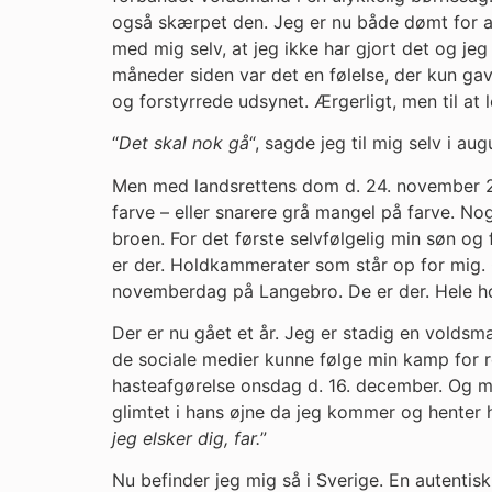
også skærpet den. Jeg er nu både dømt for at 
med mig selv, at jeg ikke har gjort det og j
måneder siden var det en følelse, der kun ga
og forstyrrede udsynet. Ærgerligt, men til at 
“
Det skal nok gå
“, sagde jeg til mig selv i aug
Men med landsrettens dom d. 24. november 20
farve – eller snarere grå mangel på farve. Nog
broen. For det første selvfølgelig min søn o
er der. Holdkammerater som står op for mig
novemberdag på Langebro. De er der. Hele hold
Der er nu gået et år. Jeg er stadig en voldsma
de sociale medier kunne følge min kamp for re
hasteafgørelse onsdag d. 16. december. Og min
glimtet i hans øjne da jeg kommer og henter h
jeg elsker dig, far.
”
Nu befinder jeg mig så i Sverige. En autentis