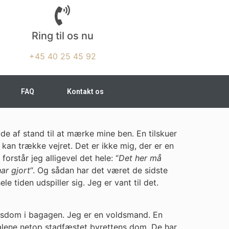
Ring til os nu
+45 40 25 45 92
FAQ
Kontakt os
de af stand til at mærke mine ben. En tilskuer
e kan trække vejret. Det er ikke mig, der er en
rstår jeg alligevel det hele: “
Det her må
ar gjort
“. Og sådan har det været de sidste
e tiden udspiller sig. Jeg er vant til det.
oldsdom i bagagen. Jeg er en voldsmand. En
 alene netop stadfæstet byrettens dom. De har